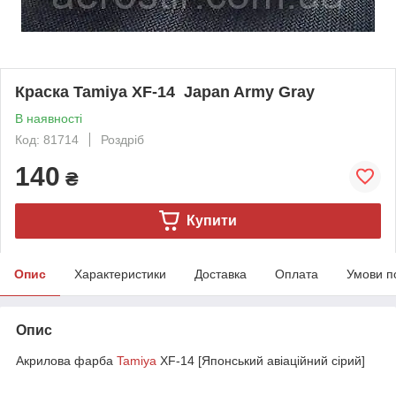
Краска Tamiya XF-14 Japan Army Gray
В наявності
Код: 81714
Роздріб
140
₴
Купити
Опис
Характеристики
Доставка
Оплата
Умови п
Опис
Акрилова фарба
Tamiya
XF-14 [Японський авіаційний сірий]