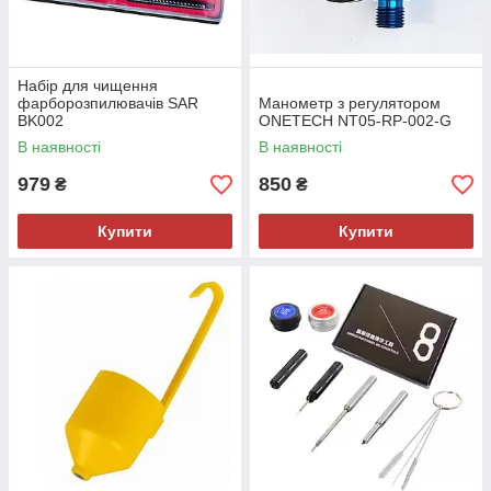
Набір для чищення
фарборозпилювачів SAR
Манометр з регулятором
BK002
ONETECH NT05-RP-002-G
В наявності
В наявності
979
850
₴
₴
Купити
Купити