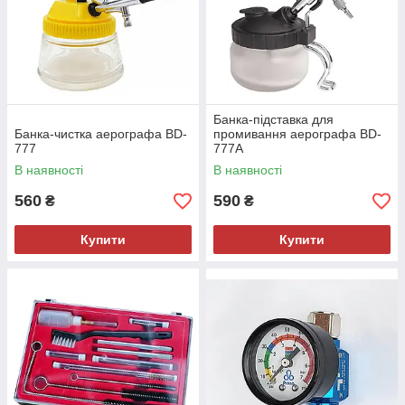
Банка-підставка для
Банка-чистка аерографа BD-
промивання аерографа BD-
777
777А
В наявності
В наявності
560
590
₴
₴
Купити
Купити