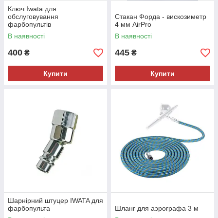
Ключ Iwata для
обслуговування
Стакан Форда - вискозиметр
фарбопультів
4 мм AirPro
В наявності
В наявності
400
445
₴
₴
Купити
Купити
Шарнірний штуцер IWATA для
фарбопульта
Шланг для аэрографа 3 м