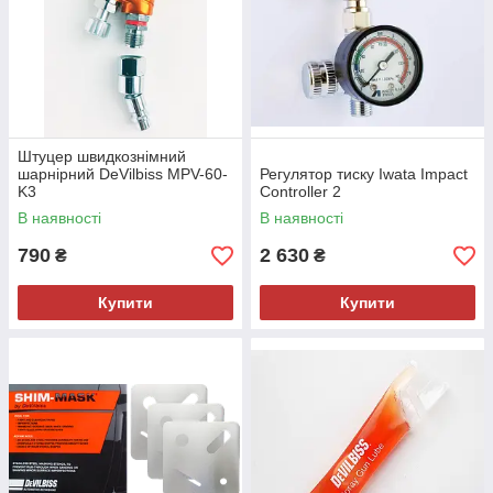
Штуцер швидкознімний
шарнірний DeVilbiss MPV-60-
Регулятор тиску Iwata Impact
K3
Controller 2
В наявності
В наявності
790
2 630
₴
₴
Купити
Купити