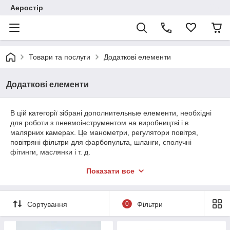
Аеростір
Товари та послуги
Додаткові елементи
Додаткові елементи
В цій категорії зібрані д
ополнительные елементи, необхідні
для роботи з пневмоінструментом на виробництві і в
малярних камерах. Це манометри, регулятори повітря,
повітряні фільтри для фарбопульта, шланги, сполучні
фітинги, маслянки і т. д.
Великий вибір аксесуарів, додаткових елементів та супутніх
Показати все
товарів для аерографів.
Шланги, підставки та швидкознімання для аерографів,
інструменти для чищення та фітинги.
Сортування
0
Фільтри