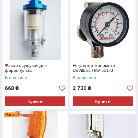
Фільтр осушувач для
Регулятор-манометр
фарбопульта
DeVilbiss HAV-501-B
В наявності
В наявності
668
2 730
₴
₴
Купити
Купити
Акция !