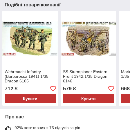
Подібні товари компанії
Wehrmacht Infantry
SS Sturmpioner Eastern
Mari
(Barbarossa 1941) 1/35
Front 1942.1/35 Dragon
1/35
Dragon 6105
6146
712
579
668
₴
₴
Купити
Купити
Про нас
92% позитивних з 73 відгуків за рік