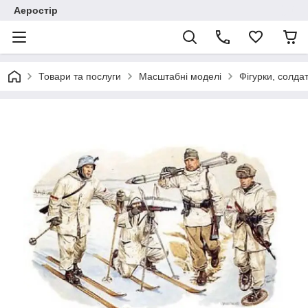
Аеростір
Товари та послуги
Масштабні моделі
Фігурки, солда