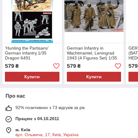
'Hunting the Partisans'
German Infantry in
GER
German Infantry.1/35
Wachtmantel, Leningrad
(BA
Dragon 6491
1943 (4 Figures Set) 1/35
HED
Dragon 6518
Drag
579
579
579
₴
₴
Купити
Купити
Про нас
92% позитивних з 73 відгуків за рік
Працює з 04.10.2011
м. Київ
вул. Ольжича, 17, Київ, Україна