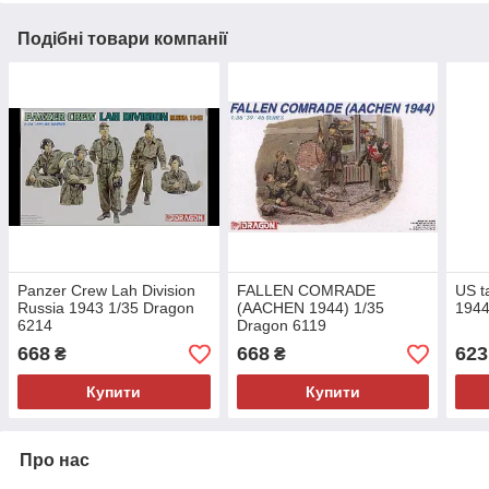
Подібні товари компанії
Panzer Crew Lah Division
FALLEN COMRADE
US t
Russia 1943 1/35 Dragon
(AACHEN 1944) 1/35
1944
6214
Dragon 6119
668
668
623
₴
₴
Купити
Купити
Про нас