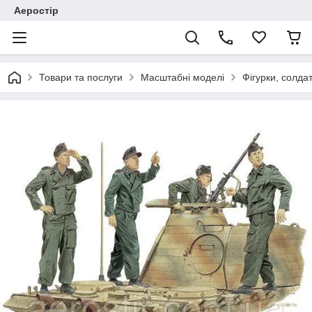
Аеростір
Товари та послуги
Масштабні моделі
Фігурки, солда