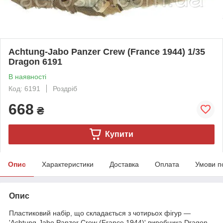
Achtung-Jabo Panzer Crew (France 1944) 1/35
Dragon 6191
В наявності
Код: 6191
Роздріб
668
₴
Купити
Опис
Характеристики
Доставка
Оплата
Умови п
Опис
Пластиковий набір, що складається з чотирьох фігур —
'Achtung-Jabo Panzer Crew (France 1944)' виробника Dragon