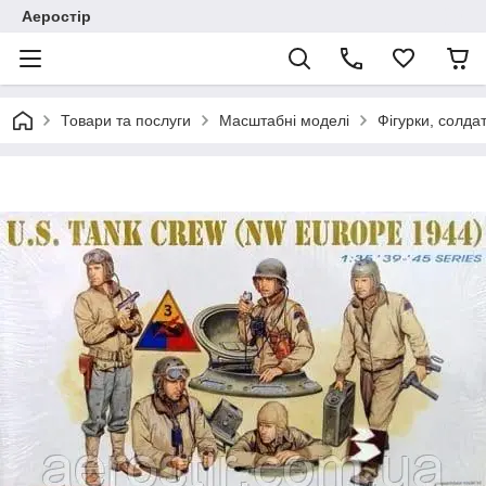
Аеростір
Товари та послуги
Масштабні моделі
Фігурки, солда