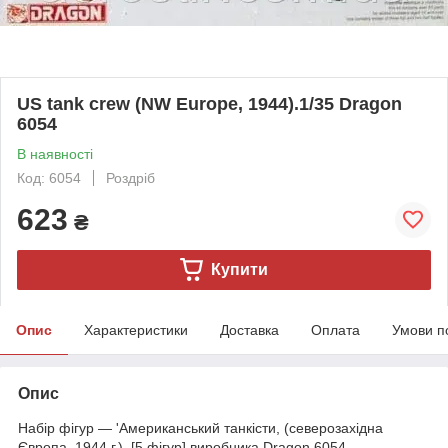
US tank crew (NW Europe, 1944).1/35 Dragon
6054
В наявності
Код: 6054
Роздріб
623
₴
Купити
Опис
Характеристики
Доставка
Оплата
Умови п
Опис
Набір фігур — 'Американський танкісти, (северозахідна
Європа, 1944 г.), [5 фігур] виробника Dragon 6054