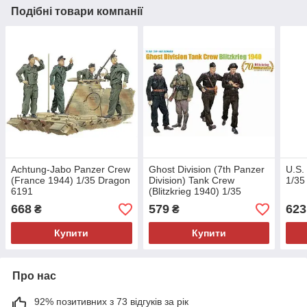
Подібні товари компанії
Achtung-Jabo Panzer Crew
Ghost Division (7th Panzer
U.S.
(France 1944) 1/35 Dragon
Division) Tank Crew
1/35
6191
(Blitzkrieg 1940) 1/35
Dragon 6654
668
579
623
₴
₴
Купити
Купити
Про нас
92% позитивних з 73 відгуків за рік