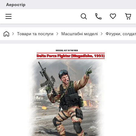
Аеростір
Товари та послуги
Масштабні моделі
Фігурки, солда