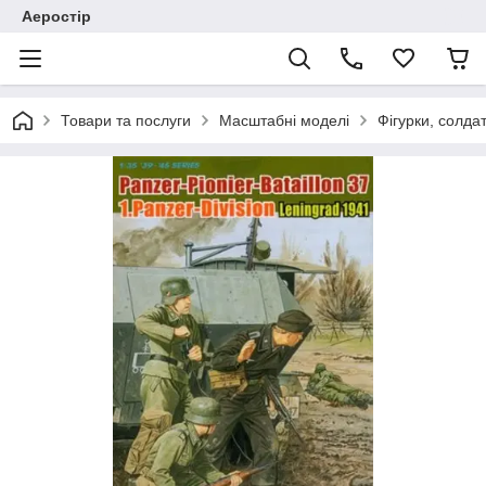
Аеростір
Товари та послуги
Масштабні моделі
Фігурки, солда