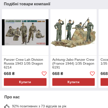
Подібні товари компанії
Panzer Crew Lah Division
Achtung-Jabo Panzer Crew
Соск
Russia 1943 1/35 Dragon
(France 1944) 1/35 Dragon
1/35
6214
6191
668
668
668
₴
₴
Купити
Купити
Про нас
92% позитивних з 73 відгуків за рік