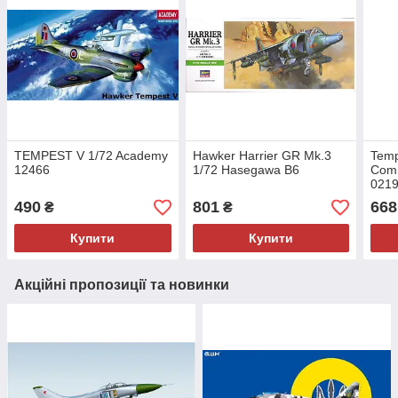
TEMPEST V 1/72 Academy
Hawker Harrier GR Mk.3
Temp
12466
1/72 Hasegawa B6
Com
021
490
801
668
₴
₴
Купити
Купити
Акційні пропозиції та новинки