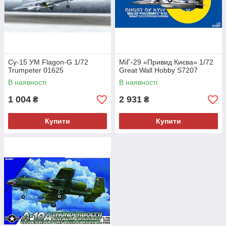
Су-15 УМ Flagon-G 1/72
МіГ-29 «Привид Києва» 1/72
Trumpeter 01625
Great Wall Hobby S7207
В наявності
В наявності
1 004
2 931
₴
₴
Купити
Купити