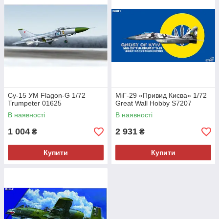
Су-15 УМ Flagon-G 1/72
МіГ-29 «Привид Києва» 1/72
Trumpeter 01625
Great Wall Hobby S7207
В наявності
В наявності
1 004
2 931
₴
₴
Купити
Купити