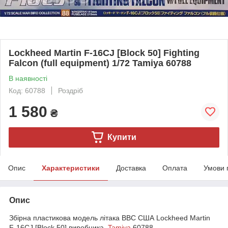
Lockheed Martin F-16CJ [Block 50] Fighting
Falcon (full equipment) 1/72 Tamiya 60788
В наявності
Код: 60788
Роздріб
1 580
₴
Купити
Опис
Характеристики
Доставка
Оплата
Умови 
Опис
Збірна пластикова модель літака ВВС США Lockheed Martin
F-16CJ [Block 50] виробника
Tamiya
60788