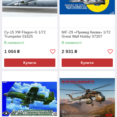
Су-15 УМ Flagon-G 1/72
МіГ-29 «Привид Києва» 1/72
Trumpeter 01625
Great Wall Hobby S7207
В наявності
В наявності
1 004
2 931
₴
₴
Купити
Купити