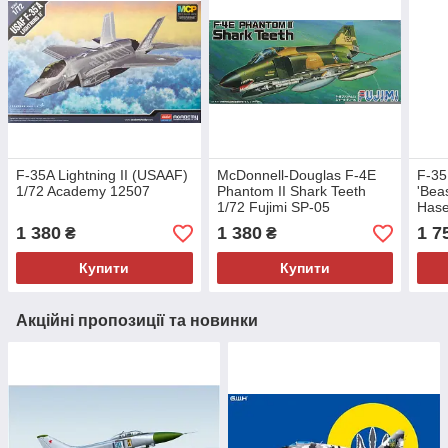
F-35A Lightning II (USAAF)
McDonnell-Douglas F-4E
F-35 
1/72 Academy 12507
Phantom II Shark Teeth
'Bea
1/72 Fujimi SP-05
Has
1 380
1 380
1 7
₴
₴
Купити
Купити
Акційні пропозиції та новинки