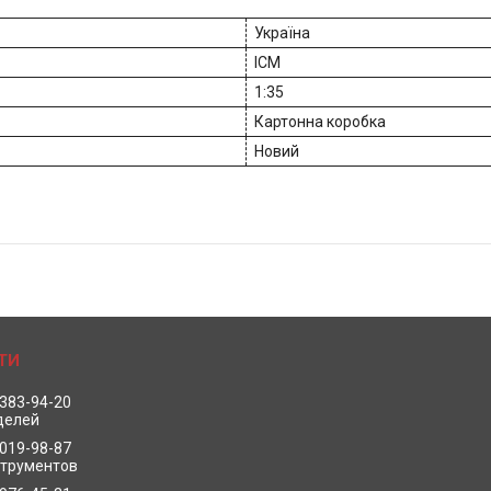
Україна
ICM
1:35
Картонна коробка
Новий
 383-94-20
делей
 019-98-87
струментов