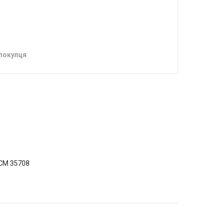
 покупця
ICM 35708