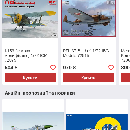
І-153 [зимова
PZL.37 B II Łoś 1/72 IBG
Mess
модифікація] 1/72 ICM
Models 72515
Kome
72075
720
504
979
890
₴
₴
Купити
Купити
Акційні пропозиції та новинки