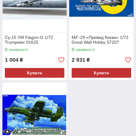
Су-15 УМ Flagon-G 1/72
МіГ-29 «Привид Києва» 1/72
Trumpeter 01625
Great Wall Hobby S7207
В наявності
В наявності
1 004
2 931
₴
₴
Купити
Купити