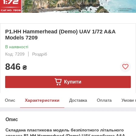
P1.HH Hammerhead (Demo) UAV 1/72 A&A
Models 7209
В наявності
Код: 7209
Роздріб
846
₴
Купити
Опис
Характеристики
Доставка
Оплата
Умови 
Опис
Складана пластикова модель безпілотного літального
апарата P1.HH Hammerhead (Demo) UAV виробника A&A