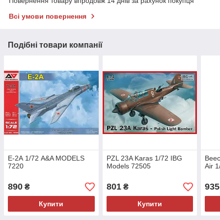
Повернення товару впродовж 14 днів за рахунок покупця
Всі умови повернення
Подібні товари компанії
Е-2А 1/72 A&A MODELS
PZL 23A Karas 1/72 IBG
Beec
7220
Models 72505
Air 
890
801
935
₴
₴
Купити
Купити