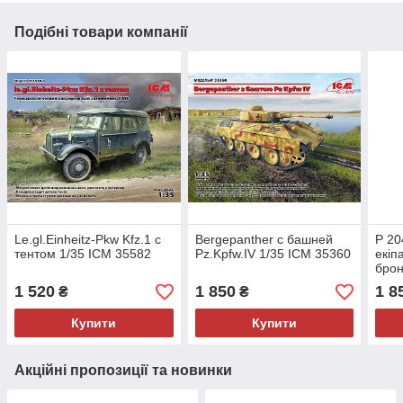
Подібні товари компанії
Le.gl.Einheitz-Pkw Kfz.1 с
Bergepanther с башней
P 20
тентом 1/35 ICM 35582
Pz.Kpfw.IV 1/35 ICM 35360
екіп
брон
353
1 520
1 850
1 8
₴
₴
Купити
Купити
Акційні пропозиції та новинки