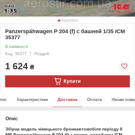
Panzerspähwagen P 204 (f) с башней 1/35 ICM
35377
В наявності
Код: 35377
Роздріб
1 624
₴
Купити
пис
Характеристики
Доставка
Оплата
Умови пове
Опис
Збірна модель німецького бронеавтомобіля періоду ІІ
МВ Panzerspähwagen P 204 (f) з вежею, виробника ICM