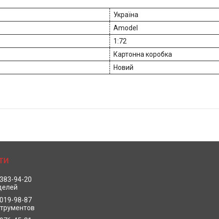
Україна
Amodel
1:72
Картонна коробка
Новий
 383-94-20
делей
 019-98-87
струментов