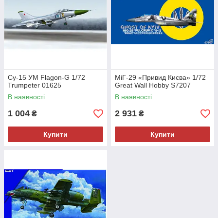
Су-15 УМ Flagon-G 1/72
МіГ-29 «Привид Києва» 1/72
Trumpeter 01625
Great Wall Hobby S7207
В наявності
В наявності
1 004
2 931
₴
₴
Купити
Купити