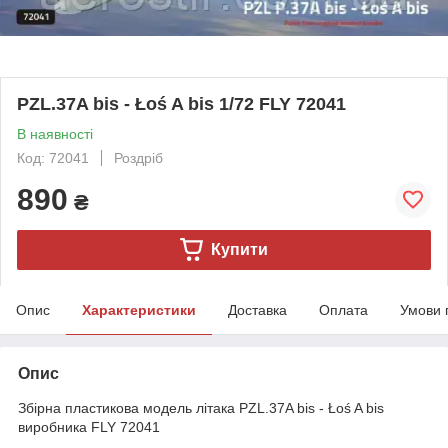
PZL.37A bis - Łoś A bis 1/72 FLY 72041
В наявності
Код: 72041
Роздріб
890
₴
Купити
Опис
Характеристики
Доставка
Оплата
Умови 
Опис
Збірна пластикова модель літака PZL.37A bis - Łoś A bis
виробника FLY 72041