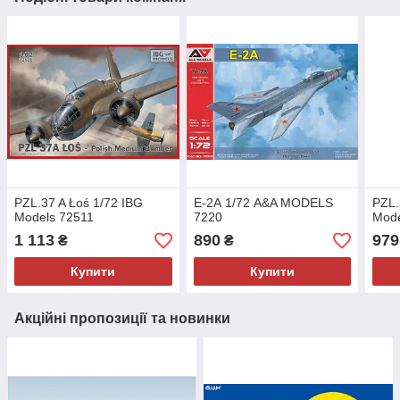
PZL.37 A Łoś 1/72 IBG
Е-2А 1/72 A&A MODELS
PZL.
Models 72511
7220
Mode
1 113
890
979
₴
₴
Купити
Купити
Акційні пропозиції та новинки