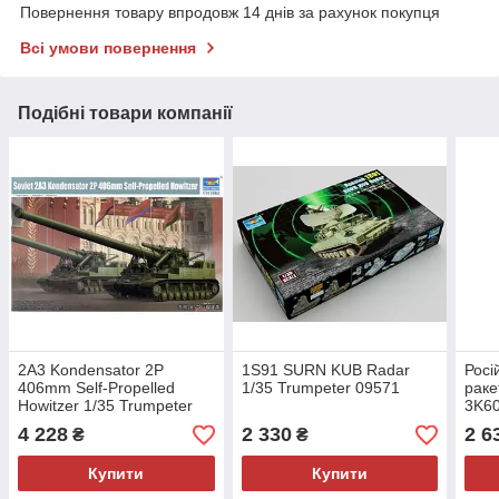
Повернення товару впродовж 14 днів за рахунок покупця
Всі умови повернення
Подібні товари компанії
2A3 Kondensator 2P
1S91 SURN KUB Radar
Росі
406mm Self-Propelled
1/35 Trumpeter 09571
раке
Howitzer 1/35 Trumpeter
3K60
09529
Trum
4 228
2 330
2 6
₴
₴
Купити
Купити