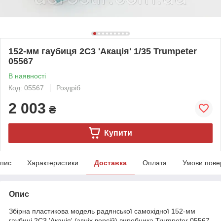
152-мм гаубиця 2С3 'Акація' 1/35 Trumpeter
05567
В наявності
Код: 05567
Роздріб
2 003
₴
Купити
пис
Характеристики
Доставка
Оплата
Умови пове
Опис
Збірна пластикова модель радянської самохідної 152-мм
гаубиці 2С3 'Акація' (здніх версій) виробника Trumpeter 05567