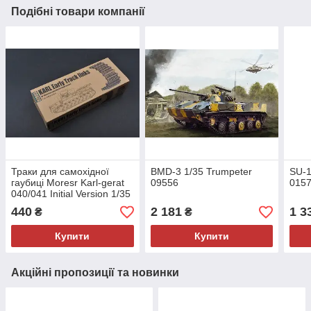
Подібні товари компанії
Траки для самохідної
BMD-3 1/35 Trumpeter
SU-1
гаубиці Moresr Karl-gerat
09556
015
040/041 Initial Version 1/35
Trumpeter 02053
440
2 181
1 3
₴
₴
Купити
Купити
Акційні пропозиції та новинки