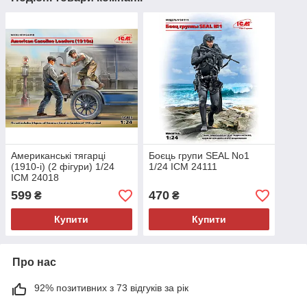
Американські тягарці
Боєць групи SEAL No1
(1910-і) (2 фігури) 1/24
1/24 ICM 24111
ICM 24018
599
470
₴
₴
Купити
Купити
Про нас
92% позитивних з 73 відгуків за рік