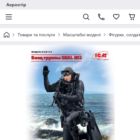
Аеростір
Товари та послуги
Масштабні моделі
Фігурки, солда