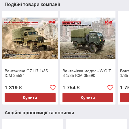
Подібні товари компанії
Вантажівка G7117 1/35
Вантажівка модель W.O.T.
Вант
ICM 35594
8 1/35 ICM 35590
1/35
1 319
1 754
1 7
₴
₴
Купити
Купити
Акційні пропозиції та новинки