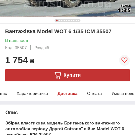
Вантажівка Model WOT 6 1/35 ICM 35507
В наявності
Код: 35507
Роздріб
1 754
₴
Купити
пис
Характеристики
Доставка
Оплата
Умови пове
Опис
Збірна пластикова модель Британського вантажного
автомобіля періоду Другої Світової війни Model WOT 6
виробника ICM 35507