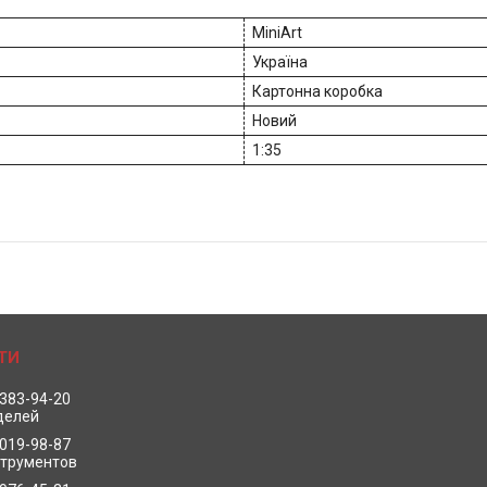
MiniArt
Україна
Картонна коробка
Новий
1:35
 383-94-20
делей
 019-98-87
струментов