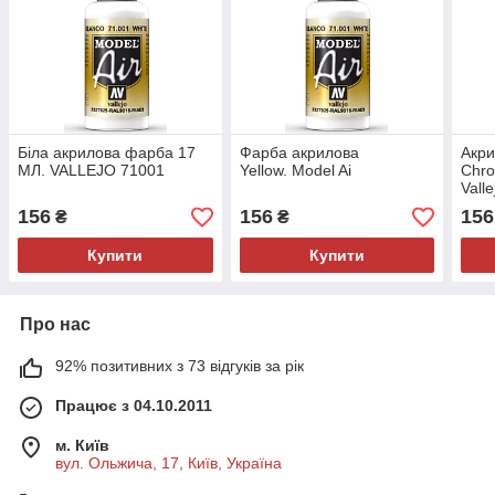
Біла акрилова фарба 17
Фарба акрилова
Акр
МЛ. VALLEJO 71001
Yellow. Model Ai
Chro
Vall
156
156
156
₴
₴
Купити
Купити
Про нас
92% позитивних з 73 відгуків за рік
Працює з 04.10.2011
м. Київ
вул. Ольжича, 17, Київ, Україна