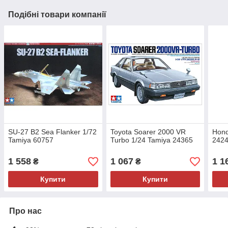
Подібні товари компанії
SU-27 B2 Sea Flanker 1/72
Toyota Soarer 2000 VR
Hond
Tamiya 60757
Turbo 1/24 Tamiya 24365
242
1 558
1 067
1 1
₴
₴
Купити
Купити
Про нас