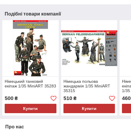
Подібні товари компанії
Німецький танковий
Німецька польова
Німе
екіпаж 1/35 MiniART 35283
жандармія 1/35 MiniART
екіп
35315
1/35
500
510
460
₴
₴
Купити
Купити
Про нас