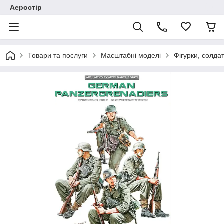
Аеростір
Товари та послуги
Масштабні моделі
Фігурки, солда