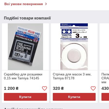
Всі умови повернення
Подібні товари компанії
Скрайбер для розшивки
Стрічка для масок 3 мм,
Пилк
0,15 мм Tamiya 74145
Tamiya 87178
CRA
мм
1 200
320
430
₴
₴
Купити
Купити