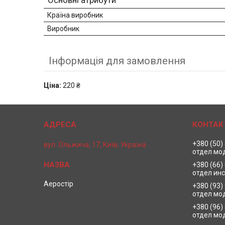
Основні атрибути
Країна виробник
Виробник
Інформація для замовлення
Ціна:
220 ₴
+380 (50)
вул. Ольжича, 17, Київ, Україна
отдел мо
+380 (66)
отдел ин
Аеростір
+380 (93)
отдел мо
+380 (96)
отдел мо