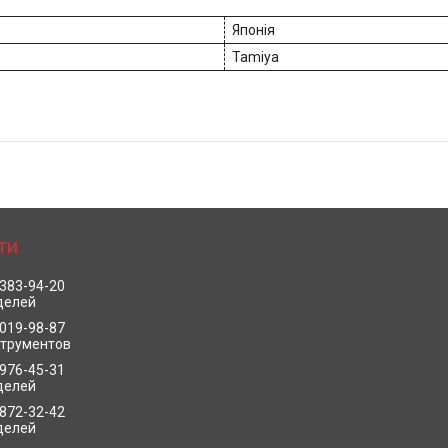
Японія
Tamiya
 383-94-20
делей
 019-98-87
струментов
 976-45-31
делей
 872-32-42
делей