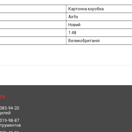
Картонна коробка
Airfix
Новий
1:48
Великобританія
 383-94-20
делей
 019-98-87
струментов