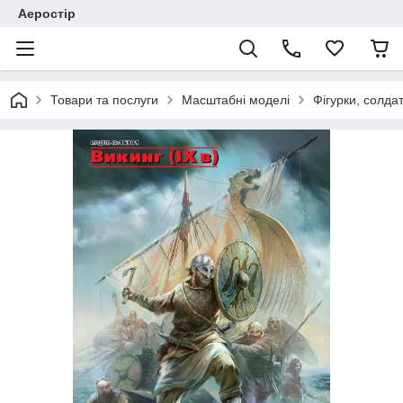
Аеростір
Товари та послуги
Масштабні моделі
Фігурки, солда