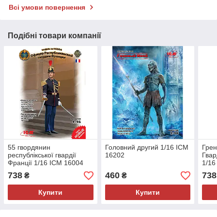
Всі умови повернення
Подібні товари компанії
55 гвордянин
Головний другий 1/16 ICM
Грен
республікської гвардії
16202
Гвар
Франції 1/16 ICM 16004
1/16
738
460
738
₴
₴
Купити
Купити