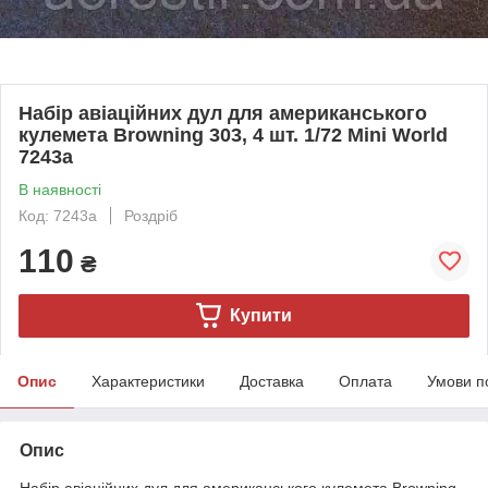
Набір авіаційних дул для американського
кулемета Browning 303, 4 шт. 1/72 Mini World
7243a
В наявності
Код: 7243a
Роздріб
110
₴
Купити
Опис
Характеристики
Доставка
Оплата
Умови п
Опис
Набір авіаційних дул для американського кулемета Browning