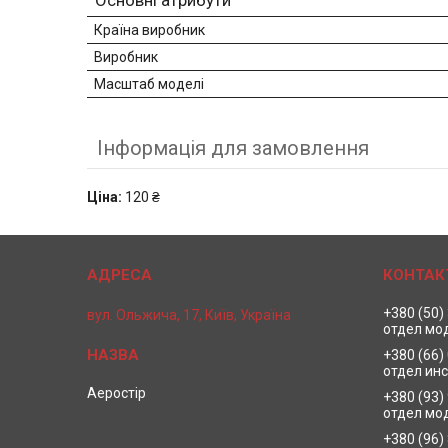
Основні атрибути
Країна виробник
Виробник
Масштаб моделі
Інформація для замовлення
Ціна:
120 ₴
+380 (50)
вул. Ольжича, 17, Київ, Україна
отдел мо
+380 (66)
отдел ин
Аеростір
+380 (93)
отдел мо
+380 (96)