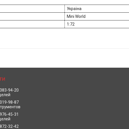
Україна
Mini World
1:72
 383-94-20
делей
 019-98-87
струментов
 976-45-31
делей
 872-32-42