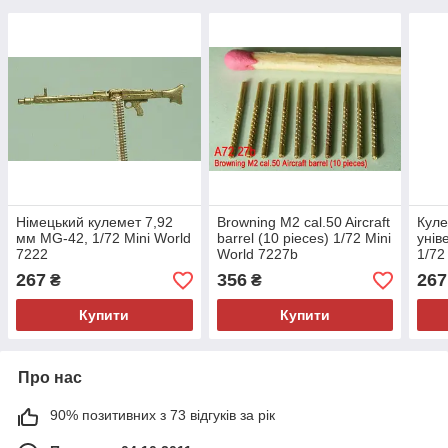
Німецький кулемет 7,92
Browning M2 cal.50 Aircraft
Куле
мм MG-42, 1/72 Mini World
barrel (10 pieces) 1/72 Mini
унів
7222
World 7227b
1/72
267
356
267
₴
₴
Купити
Купити
Про нас
90% позитивних з 73 відгуків за рік