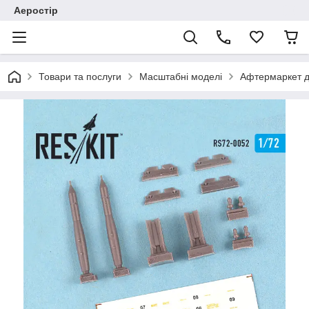
Аеростір
Товари та послуги
Масштабні моделі
Афтермаркет д