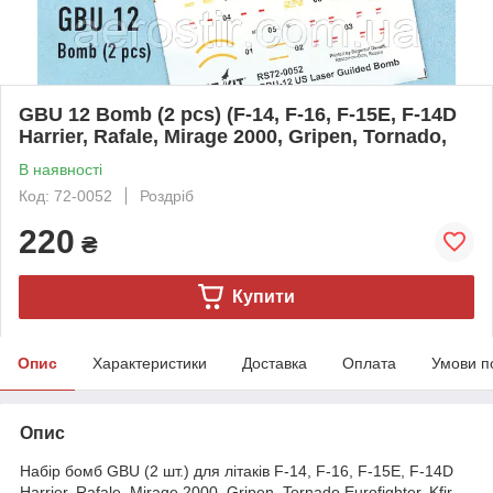
GBU 12 Bomb (2 pcs) (F-14, F-16, F-15E, F-14D
Harrier, Rafale, Mirage 2000, Gripen, Tornado,
В наявності
Код: 72-0052
Роздріб
220
₴
Купити
Опис
Характеристики
Доставка
Оплата
Умови п
Опис
Набір бомб GBU (2 шт.) для літаків F-14, F-16, F-15E, F-14D
Harrier, Rafale, Mirage 2000, Gripen, Tornado,Eurofighter, Kfir