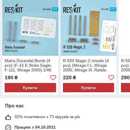
Matra Durandal Bomb (4
R-550 Magic-2 missile (4
R-55
pcs) (F-15 E Strike Eagle,
pcs) (Mirage f.1, Mirage
pcs)
F-111, Mirage 2000) 1/48
2000, Mirage III, Rafale,
2000,
RES/KIT 72-0050
Super Etendard)
Supe
190
220
290
₴
₴
Купити
Купити
Про нас
92% позитивних з 73 відгуків за рік
Працює з 04.10.2011