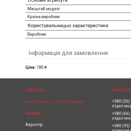
Основні атрибути
Масштаб моделі
Країна виробник
Користувальницькі характеристики
Виробник
Інформація для замовлення
Ціна:
180 ₴
+380 (50)
вул. Ольжича, 17, Київ, Україна
отдел мо
+380 (66)
отдел ин
Аеростір
+380 (93)
отдел мо