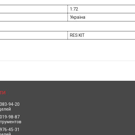
1:72
Україна
RES KIT
 383-94-20
делей
 019-98-87
струментов
 976-45-31
делей