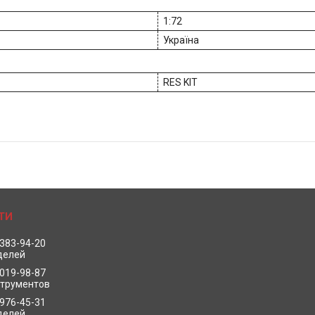
1:72
Україна
RES KIT
 383-94-20
делей
 019-98-87
струментов
 976-45-31
делей