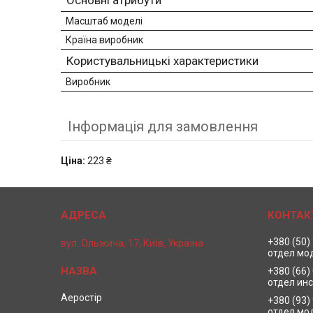
Основні атрибути
Масштаб моделі
Країна виробник
Користувальницькі характеристики
Виробник
Інформація для замовлення
Ціна:
223 ₴
+380 (50)
вул. Ольжича, 17, Київ, Україна
отдел мо
+380 (66)
отдел ин
Аеростір
+380 (93)
отдел мо