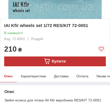
IAI Kfir wheels set 1/72 RES/KIT 72-0051
В наявності
Код: 72-0051
Роздріб
210
₴
Купити
Опис
Характеристики
Доставка
Оплата
Умови п
Опис
Змійні колеса для літака IAI Kfir виробника RES/KIT 72-0051