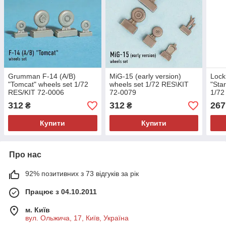
Grumman F-14 (A/B)
MiG-15 (early version)
Lock
"Tomcat" wheels set 1/72
wheels set 1/72 RES\KIT
"Star
RES/KIT 72-0006
72-0079
1/72
312
312
267
₴
₴
Купити
Купити
Про нас
92% позитивних з 73 відгуків за рік
Працює з 04.10.2011
м. Київ
вул. Ольжича, 17, Київ, Україна