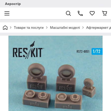
Аеростір
Товари та послуги
Масштабні моделі
Афтермаркет д