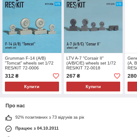
Grumman F-14 (A/B)
LTV A-7 "Corsair II"
Gene
"Tomcat" wheels set 1/72
(A/B/C/E) wheels set 1/72
(A, 
RES/KIT 72-0006
RES/KIT 72-0018
RES/
312
267
280
₴
₴
Купити
Купити
Про нас
92% позитивних з 73 відгуків за рік
Працює з 04.10.2011