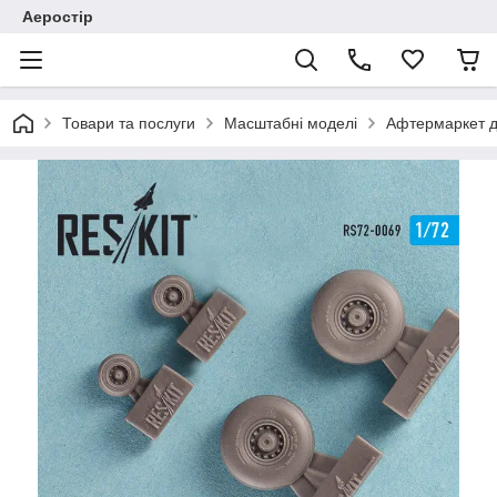
Аеростір
Товари та послуги
Масштабні моделі
Афтермаркет д