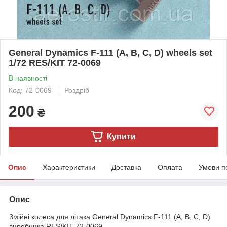
General Dynamics F-111 (A, B, C, D) wheels set
1/72 RES/KIT 72-0069
В наявності
Код: 72-0069
Роздріб
200
₴
Купити
Опис
Характеристики
Доставка
Оплата
Умови п
Опис
Змійні колеса для літака General Dynamics F-111 (A, B, C, D)
виробника RES/KIT 72-0069