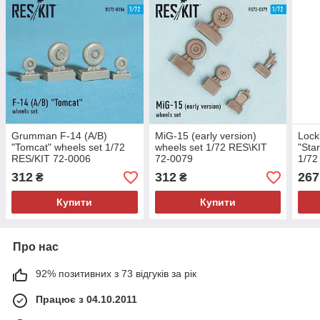
Grumman F-14 (A/B)
MiG-15 (early version)
Lock
"Tomcat" wheels set 1/72
wheels set 1/72 RES\KIT
"Star
RES/KIT 72-0006
72-0079
1/72
312
312
267
₴
₴
Купити
Купити
Про нас
92% позитивних з 73 відгуків за рік
Працює з 04.10.2011