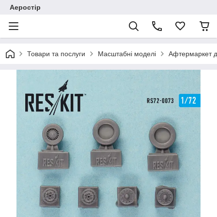
Аеростір
Товари та послуги
Масштабні моделі
Афтермаркет д