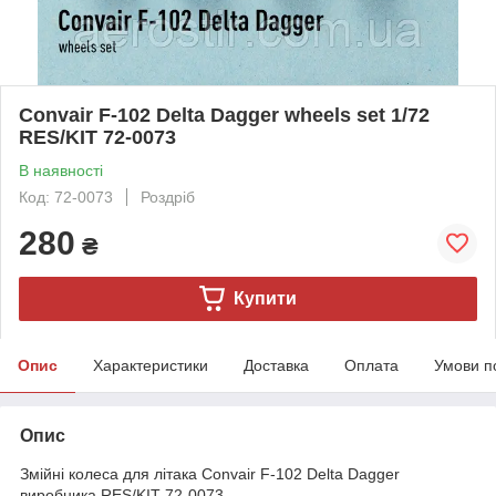
Convair F-102 Delta Dagger wheels set 1/72
RES/KIT 72-0073
В наявності
Код: 72-0073
Роздріб
280
₴
Купити
Опис
Характеристики
Доставка
Оплата
Умови п
Опис
Змійні колеса для літака Convair F-102 Delta Dagger
виробника RES/KIT 72-0073