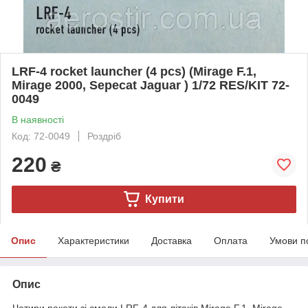
LRF-4 rocket launcher (4 pcs) (Mirage F.1,
Mirage 2000, Sepecat Jaguar ) 1/72 RES/KIT 72-
0049
В наявності
Код: 72-0049
Роздріб
220
₴
Купити
Опис
Характеристики
Доставка
Оплата
Умови п
Опис
Чотири ракети зі смоли LRF-4 для літаків Mirage F.1, Mirage