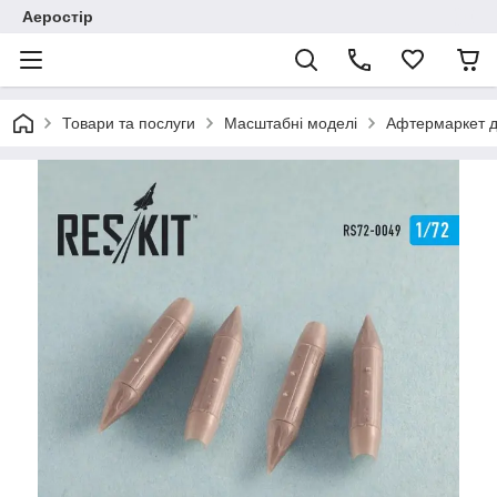
Аеростір
Товари та послуги
Масштабні моделі
Афтермаркет д