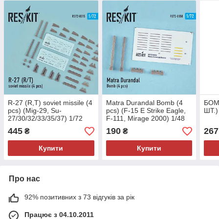
R-27 (R,T) soviet missile (4
Matra Durandal Bomb (4
БОМ
pcs) (Mig-29, Su-
pcs) (F-15 E Strike Eagle,
ШТ.)
27/30/32/33/35/37) 1/72
F-111, Mirage 2000) 1/48
RES/KIT 72-0015
RES/KIT 72-0050
445
190
267
₴
₴
Купити
Купити
Про нас
92% позитивних з 73 відгуків за рік
Працює з 04.10.2011