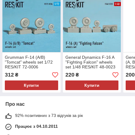
Grumman F-14 (A/B)
General Dynamics F-16 A
Gene
"Tomcat" wheels set 1/72
"Fighting Falcon" wheels
(A, 
RES/KIT 72-0006
set 1/48 RES/KIT 48-0023
RES/
312
220
200
₴
₴
Купити
Купити
Про нас
92% позитивних з 73 відгуків за рік
Працює з 04.10.2011