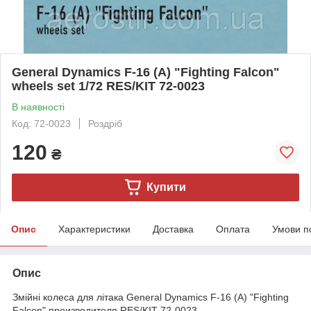
General Dynamics F-16 (A) "Fighting Falcon"
wheels set 1/72 RES/KIT 72-0023
В наявності
Код: 72-0023
Роздріб
120
₴
Купити
Опис
Характеристики
Доставка
Оплата
Умови п
Опис
Змійні колеса для літака General Dynamics F-16 (A) "Fighting
Falcon" производителя RES/KIT 72-0023