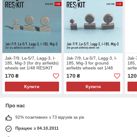
Jak-7/9, La-5/7, Lagg-3, I-
Jak-7/9, La-5/7, Lagg-3, I-
Jak-7
185, Mig-3 (for dry airfields)
185, Mig-3 for ground
185,
wheels set 1/48 RES/KIT
airfields wheels set 1/48
airfi
48-0031
RES/KIT 48-0030
RES/
170
170
120
₴
₴
Купити
Купити
Про нас
92% позитивних з 73 відгуків за рік
Працює з 04.10.2011