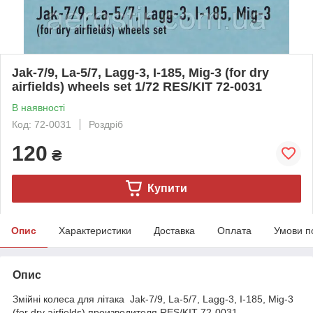
Jak-7/9, La-5/7, Lagg-3, I-185, Mig-3 (for dry
airfields) wheels set 1/72 RES/KIT 72-0031
В наявності
Код: 72-0031
Роздріб
120
₴
Купити
Опис
Характеристики
Доставка
Оплата
Умови п
Опис
Змійні колеса для літака Jak-7/9, La-5/7, Lagg-3, I-185, Mig-3
(for dry airfields) производителя RES/KIT 72-0031