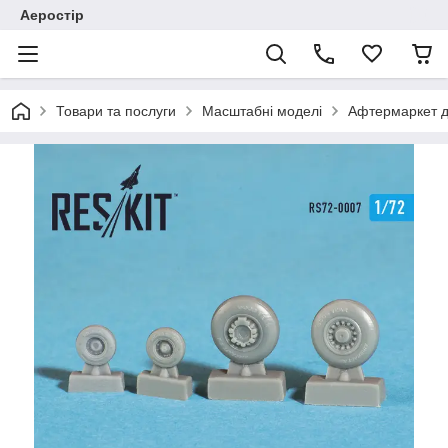
Аеростір
Товари та послуги
Масштабні моделі
Афтермаркет д