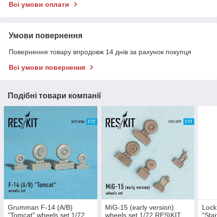
Всі умови оплати
Умови повернення
Повернення товару впродовж 14 днів за рахунок покупця
Всі умови повернення
Подібні товари компанії
Grumman F-14 (A/B)
MiG-15 (early version)
Lock
"Tomcat" wheels set 1/72
wheels set 1/72 RES\KIT
"Star