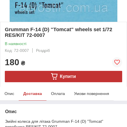
Grumman F-14 (D) "Tomcat" wheels set 1/72
RES/KIT 72-0007
В наявності
Код: 72-0007
Роздріб
180
₴
Купити
Опис
Доставка
Оплата
Умови повернення
Опис
Змійні колеса для літака Grumman F-14 (D) "Tomcat"
виробника RES/KIT 72-0007