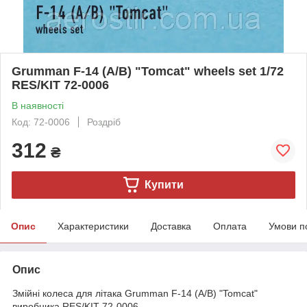
Grumman F-14 (A/B) "Tomcat" wheels set 1/72
RES/KIT 72-0006
В наявності
Код: 72-0006
Роздріб
312
₴
Купити
Опис
Характеристики
Доставка
Оплата
Умови п
Опис
Змійні колеса для літака Grumman F-14 (A/B) "Tomcat"
виробника RES/KIT 72-0006