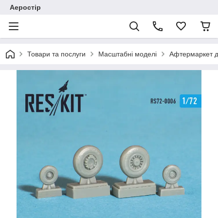
Аеростір
Товари та послуги
Масштабні моделі
Афтермаркет д