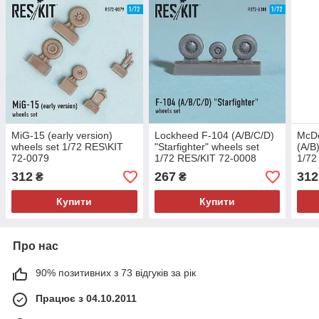
MiG-15 (early version)
Lockheed F-104 (A/B/C/D)
McDo
wheels set 1/72 RES\KIT
"Starfighter" wheels set
(A/B
72-0079
1/72 RES/KIT 72-0008
1/72
312
267
312
₴
₴
Купити
Купити
Про нас
90% позитивних з 73 відгуків за рік
Працює з 04.10.2011