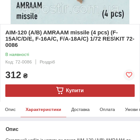
AIM-120 (A/B) AMRAAM missile (4 pcs) (F-
15A/C/D/E, F-16A/C, F/A-18A/C) 1/72 RES\KIT 72-
0086
В наявності
Код: 72-0086
Роздріб
312
₴
Купити
Опис
Характеристики
Доставка
Оплата
Умови 
Опис
Смоляний набір із чотирьох ракет AIM-120 (A/B) AMRAAM до