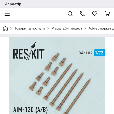
Аеростір
Товари та послуги
Масштабні моделі
Афтермаркет д