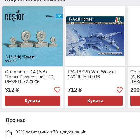
Grumman F-14 (A/B)
F/A-18 C/D Wild Weasel
Gene
"Tomcat" wheels set 1/72
1/72 Italeri 0016
(A, 
RES/KIT 72-0006
RES/
312
712
200
₴
₴
Купити
Купити
Про нас
92% позитивних з 73 відгуків за рік