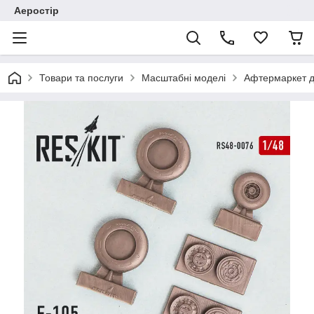
Аеростір
Товари та послуги
Масштабні моделі
Афтермаркет д