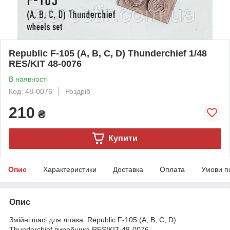
Republic F-105 (A, B, C, D) Thunderchief 1/48
RES/KIT 48-0076
В наявності
Код: 48-0076
Роздріб
210
₴
Купити
Опис
Характеристики
Доставка
Оплата
Умови п
Опис
Змійні шасі для літака Republic F-105 (A, B, C, D)
Thunderchief виробника RES/KIT 48-0076