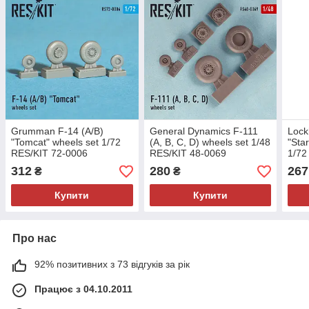
Grumman F-14 (A/B)
General Dynamics F-111
Lock
"Tomcat" wheels set 1/72
(A, B, C, D) wheels set 1/48
"Star
RES/KIT 72-0006
RES/KIT 48-0069
1/72
312
280
267
₴
₴
Купити
Купити
Про нас
92% позитивних з 73 відгуків за рік
Працює з 04.10.2011