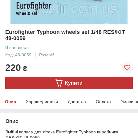
Eurofighter Typhoon wheels set 1/48 RES/KIT
48-0059
В наявності
Код: 48-0059
Роздріб
220
₴
Купити
Опис
Характеристики
Доставка
Оплата
Умови п
Опис
Змійні колеса для літака Eurofighter Typhoon виробника
RES/KIT 48-0059