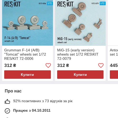
Grumman F-14 (A/B)
MiG-15 (early version)
Anto
"Tomcat" wheels set 1/72
wheels set 1/72 RES\KIT
set 
RES/KIT 72-0006
72-0079
312
312
445
₴
₴
Купити
Купити
Про нас
92% позитивних з 73 відгуків за рік
Працює з 04.10.2011