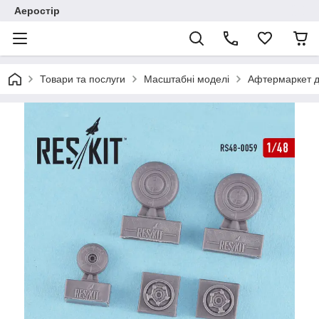
Аеростір
Товари та послуги
Масштабні моделі
Афтермаркет д