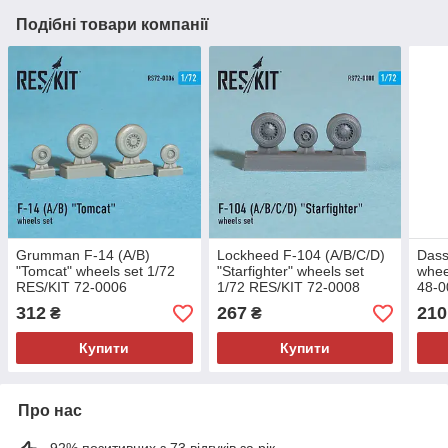
Подібні товари компанії
Grumman F-14 (A/B)
Lockheed F-104 (A/B/C/D)
Dass
"Tomcat" wheels set 1/72
"Starfighter" wheels set
whee
RES/KIT 72-0006
1/72 RES/KIT 72-0008
48-0
312
267
210
₴
₴
Купити
Купити
Про нас