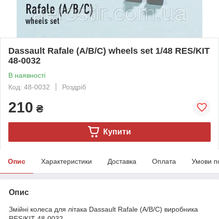
Dassault Rafale (A/B/C) wheels set 1/48 RES/KIT
48-0032
В наявності
Код: 48-0032
Роздріб
210
₴
Купити
Опис
Характеристики
Доставка
Оплата
Умови п
Опис
Змійні колеса для літака Dassault Rafale (A/B/C) виробника
RES/KIT 48-0032