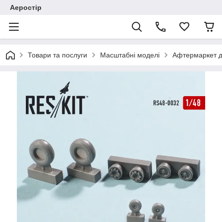
Аеростір
Товари та послуги
Масштабні моделі
Афтермаркет д