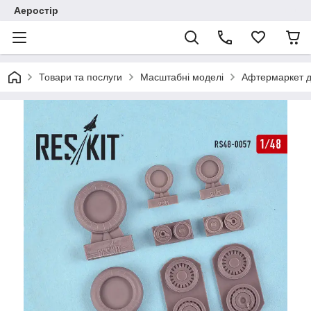
Аеростір
Товари та послуги
Масштабні моделі
Афтермаркет д