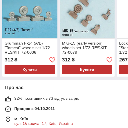
Grumman F-14 (A/B)
MiG-15 (early version)
Lock
"Tomcat" wheels set 1/72
wheels set 1/72 RES\KIT
"Star
RES/KIT 72-0006
72-0079
1/72
312
312
267
₴
₴
Купити
Купити
Про нас
92% позитивних з 73 відгуків за рік
Працює з 04.10.2011
м. Київ
вул. Ольжича, 17, Київ, Україна