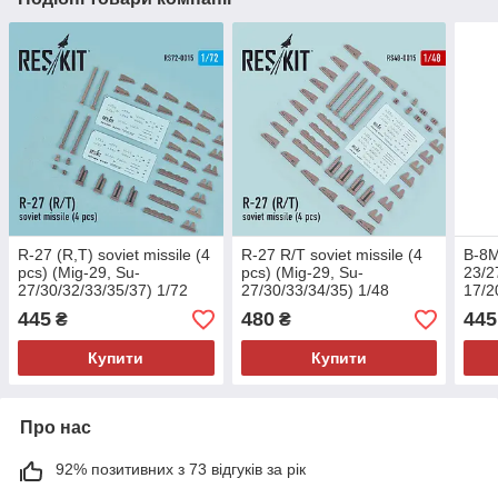
R-27 (R,T) soviet missile (4
R-27 R/T soviet missile (4
B-8M
pcs) (Mig-29, Su-
pcs) (Mig-29, Su-
23/2
27/30/32/33/35/37) 1/72
27/30/33/34/35) 1/48
17/2
RES/KIT 72-0015
RES/KIT 48-0015
Yak-
445
480
445
₴
₴
001
Купити
Купити
Про нас
92% позитивних з 73 відгуків за рік