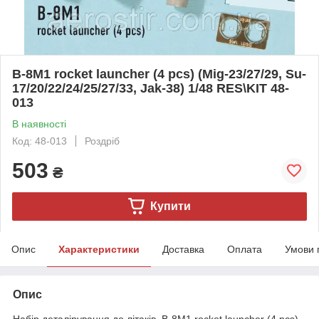
B-8M1 rocket launcher (4 pcs) (Mig-23/27/29, Su-
17/20/22/24/25/27/33, Jak-38) 1/48 RES\KIT 48-
013
В наявності
Код: 48-013
Роздріб
503
₴
Купити
Опис
Характеристики
Доставка
Оплата
Умови 
Опис
Набір деталірування до літаків B-8M1 rocket launcher (4 pcs)