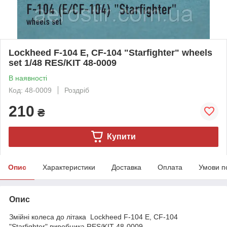
Lockheed F-104 E, CF-104 "Starfighter" wheels
set 1/48 RES/KIT 48-0009
В наявності
Код: 48-0009
Роздріб
210
₴
Купити
Опис
Характеристики
Доставка
Оплата
Умови п
Опис
Змійні колеса до літака Lockheed F-104 E, CF-104
"Starfighter" виробника RES/KIT 48-0009