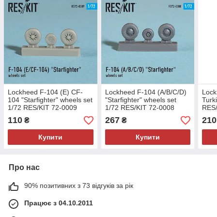
Lockheed F-104 (E) CF-
Lockheed F-104 (A/B/C/D)
Lock
104 "Starfighter" wheels set
"Starfighter" wheels set
Turki
1/72 RES/KIT 72-0009
1/72 RES/KIT 72-0008
RES/
110
267
210
₴
₴
Купити
Купити
Про нас
90% позитивних з 73 відгуків за рік
Працює з 04.10.2011